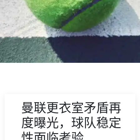
曼联更衣室矛盾再
度曝光，球队稳定
性面临考验