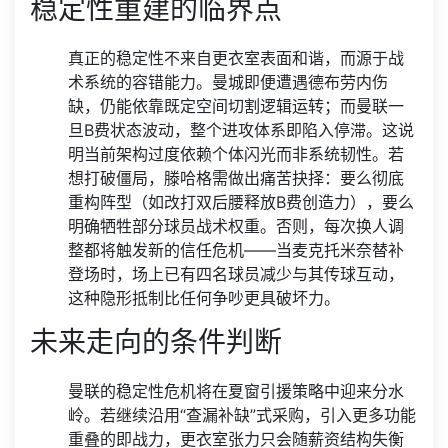
稳定性重建的临界点
真正的稳定性不来自更衣室表面和谐，而源于战
术系统的容错能力。曼城即便遭遇德布劳内伤
缺，仍能依靠既定空间切割逻辑运转；而曼联一
旦B费状态波动，整个进攻体系即陷入停滞。这说
明当前架构过度依赖个体闪光而非系统韧性。若
想打破僵局，滕哈格需做出痛苦抉择：要么彻底
重构阵型（如改打双后腰释放B费创造力），要么
明确牺牲部分球员战术权重。否则，每次换人调
整都将触发新的信任危机——当麦克托米奈替补
登场时，场上已有四名球员减少与其传球互动，
这种隐形抵制比任何争吵更具破坏力。
未来走向的条件判断
曼联的稳定性危机将在夏窗引援策略中迎来分水
岭。若继续沿用“查漏补缺”式采购，引入更多功能
重叠的即战力，更衣室张力只会随薪资结构失衡