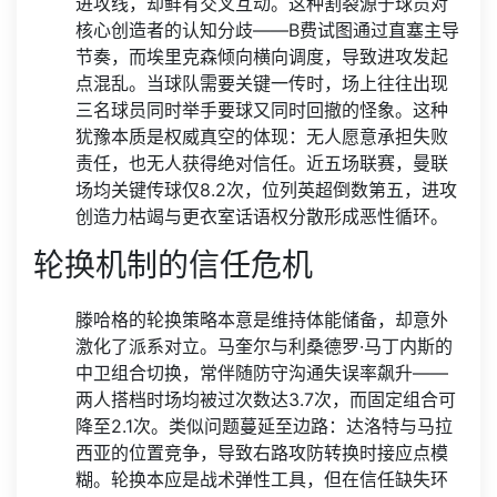
进攻线，却鲜有交叉互动。这种割裂源于球员对
核心创造者的认知分歧——B费试图通过直塞主导
节奏，而埃里克森倾向横向调度，导致进攻发起
点混乱。当球队需要关键一传时，场上往往出现
三名球员同时举手要球又同时回撤的怪象。这种
犹豫本质是权威真空的体现：无人愿意承担失败
责任，也无人获得绝对信任。近五场联赛，曼联
场均关键传球仅8.2次，位列英超倒数第五，进攻
创造力枯竭与更衣室话语权分散形成恶性循环。
轮换机制的信任危机
滕哈格的轮换策略本意是维持体能储备，却意外
激化了派系对立。马奎尔与利桑德罗·马丁内斯的
中卫组合切换，常伴随防守沟通失误率飙升——
两人搭档时场均被过次数达3.7次，而固定组合可
降至2.1次。类似问题蔓延至边路：达洛特与马拉
西亚的位置竞争，导致右路攻防转换时接应点模
糊。轮换本应是战术弹性工具，但在信任缺失环