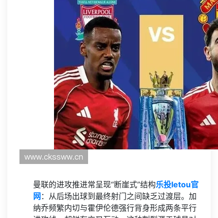
曼联的进攻推进常呈现“断崖式”结构
乐投letou官
网
：从后场出球到最终射门之间缺乏过渡层。加
纳乔频繁内切与霍伊伦德强行背身形成两条平行