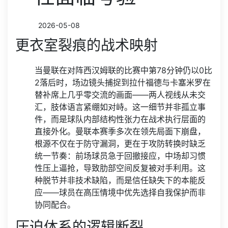
2026-05-08
更衣室裂痕的战术映射
当曼联在对阵西汉姆联的比赛中第78分钟仍以0比
2落后时，场边镜头捕捉到拉什福德与卡塞米罗在
替补席上几乎零交流的画面——两人视线从未交
汇，肢体语言紧绷如对峙。这一细节并非孤立事
件，而是球队内部结构性张力在战术执行层面的
直接外化。曼联本赛季多次在领先局面下崩盘，
根源不仅在于防守漏洞，更在于攻防转换时缺乏
统一节奏：前场球员急于回撤接应，中场却习惯
性压上逼抢，导致肋部空间反复被对手利用。这
种脱节并非技术缺陷，而是信任缺失下的本能反
应——球员在高压情境中优先选择自我保护而非
协同配合。
压迫体系的逻辑断裂