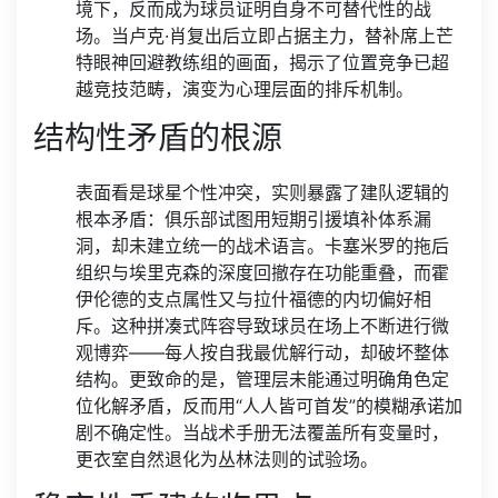
境下，反而成为球员证明自身不可替代性的战
场。当卢克·肖复出后立即占据主力，替补席上芒
特眼神回避教练组的画面，揭示了位置竞争已超
越竞技范畴，演变为心理层面的排斥机制。
结构性矛盾的根源
表面看是球星个性冲突，实则暴露了建队逻辑的
根本矛盾：俱乐部试图用短期引援填补体系漏
洞，却未建立统一的战术语言。卡塞米罗的拖后
组织与埃里克森的深度回撤存在功能重叠，而霍
伊伦德的支点属性又与拉什福德的内切偏好相
斥。这种拼凑式阵容导致球员在场上不断进行微
观博弈——每人按自我最优解行动，却破坏整体
结构。更致命的是，管理层未能通过明确角色定
位化解矛盾，反而用“人人皆可首发”的模糊承诺加
剧不确定性。当战术手册无法覆盖所有变量时，
更衣室自然退化为丛林法则的试验场。