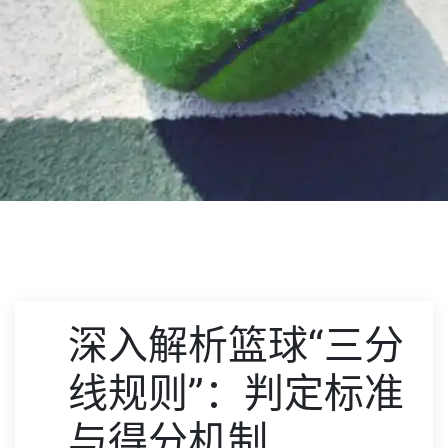
深入解析篮球“三分
线规则”：判定标准
与得分机制