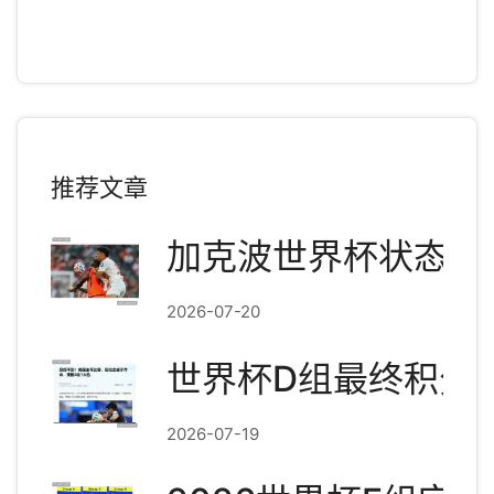
推荐文章
加克波世界杯状态爆
2026-07-20
世界杯D组最终积分
2026-07-19