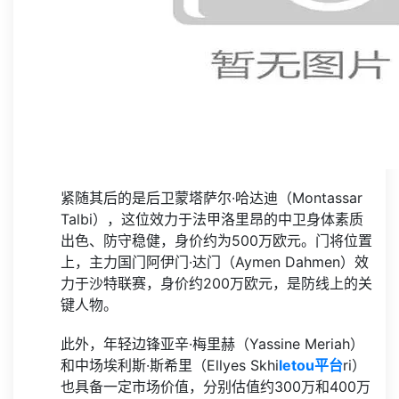
紧随其后的是后卫蒙塔萨尔·哈达迪（Montassar
Talbi），这位效力于法甲洛里昂的中卫身体素质
出色、防守稳健，身价约为500万欧元。门将位置
上，主力国门阿伊门·达门（Aymen Dahmen）效
力于沙特联赛，身价约200万欧元，是防线上的关
键人物。
此外，年轻边锋亚辛·梅里赫（Yassine Meriah）
和中场埃利斯·斯希里（Ellyes Skhi
letou平台
ri）
也具备一定市场价值，分别估值约300万和400万