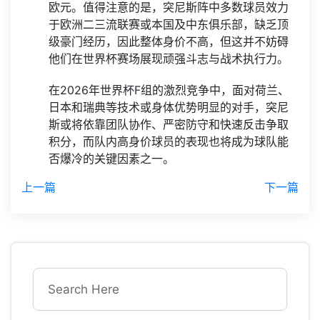
欧元。值得注意的是，突尼斯阵中多数球员效力
于欧洲二三流联赛或本国及中东俱乐部，缺乏顶
级豪门经历，因此整体身价不高，但这并不妨碍
他们在世界杯赛场展现顽强斗志与战术执行力。
在2026年世界杯F组的激烈竞争中，面对荷兰、
日本和瑞典等技术或身体优势明显的对手，突尼
斯或将依靠团队协作、严密防守和快速反击争取
积分，而队内高身价球员的表现也将成为球队能
否爆冷的关键因素之一。
上一篇
下一篇