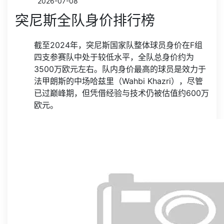
2026-07-08
突尼斯全队身价排行榜
截至2024年，突尼斯国家队整体球员身价在F组
四支参赛队中处于较低水平，全队总身价约为
3500万欧元左右。队内身价最高的球员是效力于
法甲朗斯的中场哈兹里（Wahbi Khazri），尽管
已过巅峰期，但凭借经验与技术仍被估值约600万
欧元。