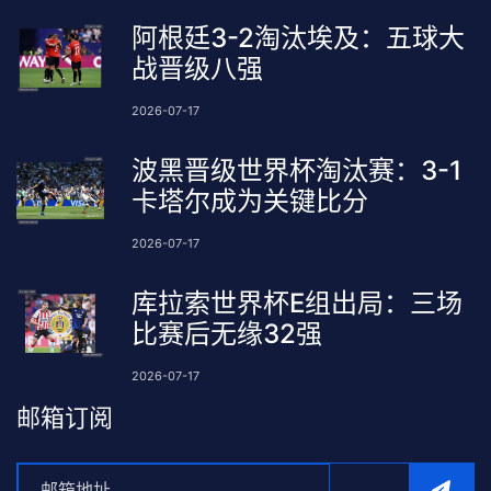
阿根廷3-2淘汰埃及：五球大
战晋级八强
2026-07-17
波黑晋级世界杯淘汰赛：3-1
卡塔尔成为关键比分
2026-07-17
库拉索世界杯E组出局：三场
比赛后无缘32强
2026-07-17
邮箱订阅