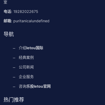
室
电话:
19282022675
邮箱:
puritanicalundefined
导航
介绍
letou国际
经典案例
公司新闻
企业服务
咨询
乐投letou官网
热门推荐