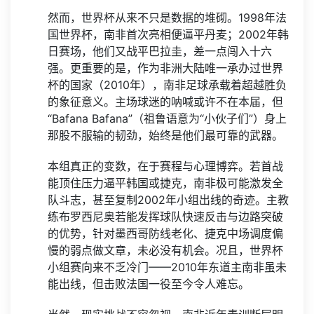
然而，世界杯从来不只是数据的堆砌。1998年法
国世界杯，南非首次亮相便逼平丹麦；2002年韩
日赛场，他们又战平巴拉圭，差一点闯入十六
强。更重要的是，作为非洲大陆唯一承办过世界
杯的国家（2010年），南非足球承载着超越胜负
的象征意义。主场球迷的呐喊或许不在本届，但
“Bafana Bafana”（祖鲁语意为“小伙子们”）身上
那股不服输的韧劲，始终是他们最可靠的武器。
本组真正的变数，在于赛程与心理博弈。若首战
能顶住压力逼平韩国或捷克，南非极可能激发全
队斗志，甚至复制2002年小组出线的奇迹。主教
练布罗西尼奥若能发挥球队快速反击与边路突破
的优势，针对墨西哥防线老化、捷克中场调度偏
慢的弱点做文章，未必没有机会。况且，世界杯
小组赛向来不乏冷门——2010年东道主南非虽未
能出线，但击败法国一役至今令人难忘。