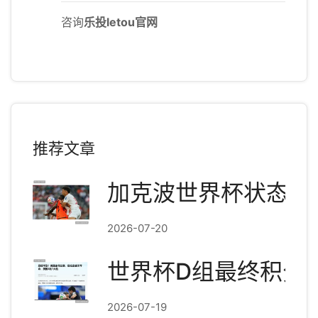
咨询
乐投letou官网
推荐文章
加克波世界杯状态爆
2026-07-20
世界杯D组最终积分
2026-07-19