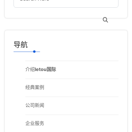
导航
介绍
letou国际
经典案例
公司新闻
企业服务