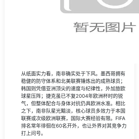
从纸面实力看，南非确实处于下风。墨西哥拥有
稳健的防守体系和北美联赛锤炼出的成熟球员；
韩国则凭借亚洲顶尖的速度与纪律性，外加旅欧
球星压阵；捷克虽已不复2004年欧洲杯时的锐
气，但整体配合与身体对抗仍具欧洲水准。相比
之下，南非队星光黯淡，核心球员多效力于本国
联赛或次级欧洲联赛，国际大赛经验有限。FIFA
排名常年徘徊在60名开外，也让外界对其竞争力
打上问号。