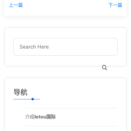
上一篇
下一篇
导航
介绍
letou国际