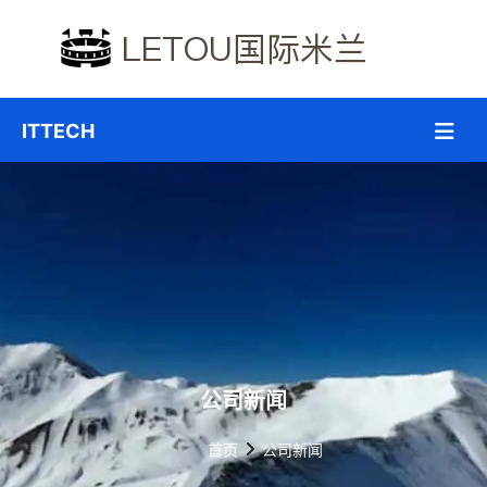
公司新闻
首页
公司新闻