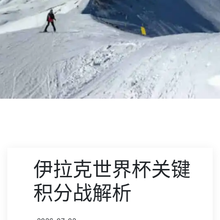
伊拉克世界杯关键
积分战解析