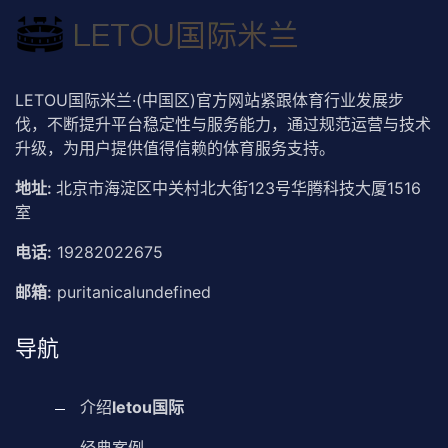
LETOU国际米兰·(中国区)官方网站紧跟体育行业发展步
伐，不断提升平台稳定性与服务能力，通过规范运营与技术
升级，为用户提供值得信赖的体育服务支持。
地址:
北京市海淀区中关村北大街123号华腾科技大厦1516
室
电话:
19282022675
邮箱:
puritanicalundefined
导航
介绍
letou国际