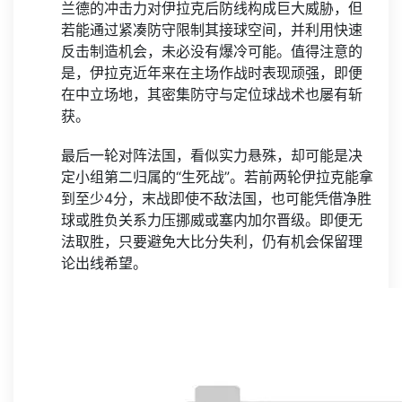
兰德的冲击力对伊拉克后防线构成巨大威胁，但
若能通过紧凑防守限制其接球空间，并利用快速
反击制造机会，未必没有爆冷可能。值得注意的
是，伊拉克近年来在主场作战时表现顽强，即便
在中立场地，其密集防守与定位球战术也屡有斩
获。
最后一轮对阵法国，看似实力悬殊，却可能是决
定小组第二归属的“生死战”。若前两轮伊拉克能拿
到至少4分，末战即使不敌法国，也可能凭借净胜
球或胜负关系力压挪威或塞内加尔晋级。即便无
法取胜，只要避免大比分失利，仍有机会保留理
论出线希望。