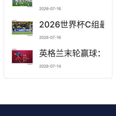
2026-07-16
2026世界杯C组
2026-07-16
英格兰末轮赢球：世
2026-07-14