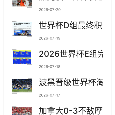
2026-07-20
世界杯D组最终积分
2026-07-19
2026世界杯E组完
2026-07-18
波黑晋级世界杯淘汰
2026-07-17
加拿大0-3不敌摩洛