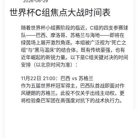
2026-06-29
世界杯C组焦点大战时间表
随着世界杯小组赛阶段的临近，C组的四支参赛球
队——巴西、摩洛哥、苏格兰与海地——即将在
绿茵场上展开激烈角逐。本组被广泛视为“死亡之
组”与“黑马温床”的结合体，既有传统豪强，也有
近年崛起的新锐力量。以下是C组关键对决的时间
安排（以北京时间为准）：
11月22日 21:00：巴西 vs 苏格兰
作为五届世界杯冠军得主，巴西队首战即面对作
风硬朗的苏格兰。此役不仅关乎出线主动权，更
将检验桑巴军团在高强度对抗下的战术执行力。