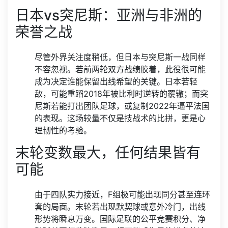
日本vs突尼斯：亚洲与非洲的
荣誉之战
尽管外界关注度稍低，但日本与突尼斯一战同样
不容忽视。若前两轮双方战绩胶着，此役很可能
成为决定谁能保留出线希望的关键。日本若轻
敌，可能重蹈2018年被比利时逆转的覆辙；而突
尼斯若能打出团队足球，或复制2022年逼平法国
的表现。这场较量不仅是技战术的比拼，更是心
理韧性的考验。
末轮变数最大，任何结果皆有
可能
由于四队实力接近，F组极可能出现同分甚至连环
套的局面。末轮若出现默契球或意外冷门，出线
形势将瞬息万变。国际足联的公平竞赛积分、净