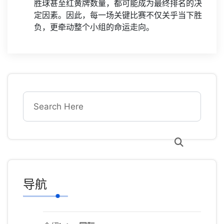
胜球甚至红黄牌数量，都可能成为最终排名的决
定因素。因此，每一场关键比赛不仅关乎当下胜
负，更牵动整个小组的命运走向。
导航