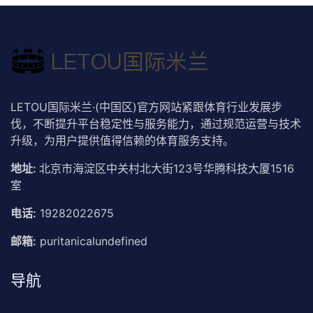
LETOU国际米兰·(中国区)官方网站紧跟体育行业发展步
伐，不断提升平台稳定性与服务能力，通过规范运营与技术
升级，为用户提供值得信赖的体育服务支持。
地址:
北京市海淀区中关村北大街123号华腾科技大厦1516
室
电话:
19282022675
邮箱:
puritanicalundefined
导航