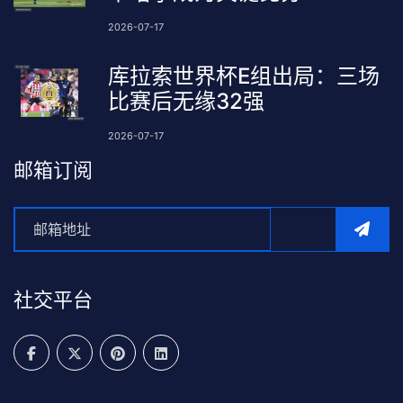
2026-07-17
库拉索世界杯E组出局：三场
比赛后无缘32强
2026-07-17
邮箱订阅
社交平台