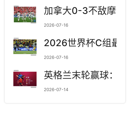
加拿大0-3不敌摩洛
2026-07-16
2026世界杯C组
2026-07-16
英格兰末轮赢球：世
2026-07-14