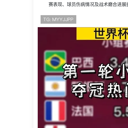
赛表现、球员伤病情况及战术磨合进展