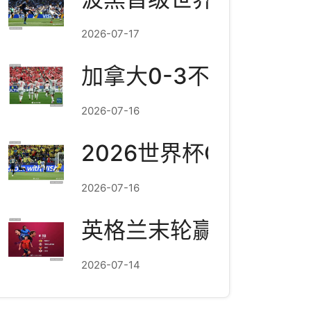
2026-07-17
加拿大0-3不敌摩洛哥：
2026-07-16
2026世界杯C组最终
2026-07-16
英格兰末轮赢球：世界
2026-07-14