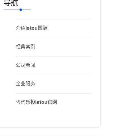
导航
介绍
letou国际
经典案例
公司新闻
企业服务
咨询
乐投letou官网