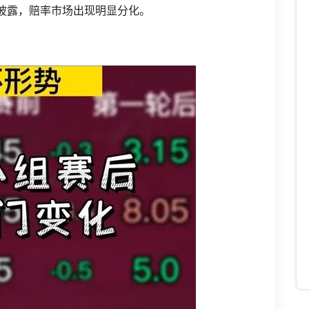
披露，赔率市场出现明显分化。