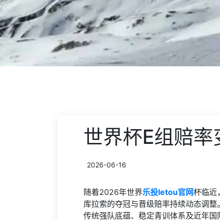
世界杯E组赔率
2026-06-16
随着2026年世界
乐投letou官网
杯临近
库拉索的夺冠与晋级赔率持续动态调整
传统强队底蕴、稳定青训体系及近年国