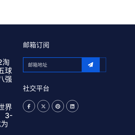
邮箱订阅
2淘
五球
八强
社交平台
世界
：3-
成为