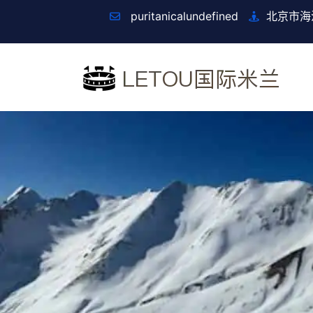
puritanicalundefined
北京市海