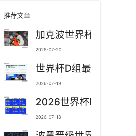
推荐文章
加克波世界杯状态爆发
2026-07-20
世界杯D组最终积分：
2026-07-19
2026世界杯E组完整
2026-07-18
波黑晋级世界杯淘汰赛：