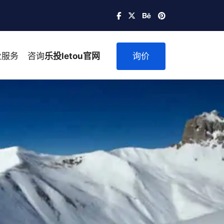
业服务
咨询
乐投letou官网
询价