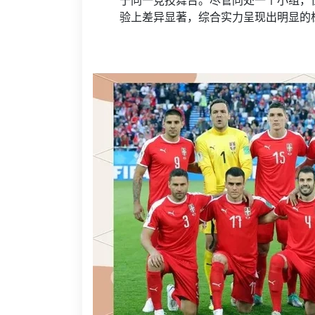
于同一竞技舞台。尽管同处一个小组，
验上差异显著，综合实力呈现出明显的