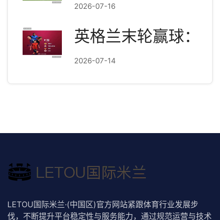
2026-07-16
英格兰末轮赢球：世
2026-07-14
LETOU国际米兰·(中国区)官方网站紧跟体育行业发展步
伐，不断提升平台稳定性与服务能力，通过规范运营与技术