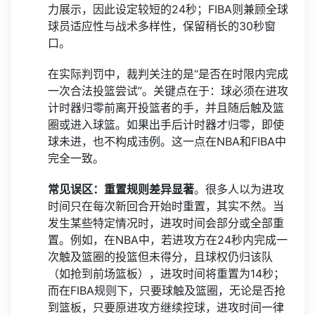
力展示，因此设定较短的24秒；FIBA则兼顾全球
球员适应性与战术多样性，保留稍长的30秒窗
口。
在实际判罚中，裁判关注的是“是否在时限内完成
一次合法投篮尝试”。关键点在于：球必须在进攻
计时器归零前离开投篮者的手，并且随后触及篮
圈或进入球篮。如果出手后计时器才归零，即使
球未进，也不构成违例。这一点在NBA和FIBA中
完全一致。
常见误区：重置规则差异显著
。很多人以为进攻
时间只在每次新回合开始时重置，其实不然。当
发生某些特定情况时，进攻时间会部分或全部重
置。例如，在NBA中，若进攻方在24秒内完成一
次触及篮圈的投篮但未得分，且球权仍归该队
（如抢到前场篮板），进攻时间将重置为14秒；
而在FIBA规则下，只要球触及篮圈，无论是否抢
到篮板，只要原进攻方继续控球，进攻时间一律