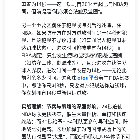
重置为14秒——这一规则自2014年起已与NBA趋
同，但前提是“球必须合法触及篮圈”。
另一个重要区别在于犯规或违例后的处理。在
NBA，如果防守方在对方进攻时间少于14秒时犯
规，且该犯规不导致罚球（如普通侵人犯规但未
达罚球状态），进攻时间将被重置为14秒；而
FIBA规定，只要发生使球成死球的犯规或违例
（如防守三秒、脚踢球等），且原进攻方获得掷
球入界权，进攻时间一律恢复为14秒——无论此
前剩余多少时间。这意味
letou平台
着在FIBA比赛
中，即便你只剩3秒，只要对方犯规送你边线球，
你立刻拥有14秒重新组织进攻。
实战理解：节奏与策略的深层影响
。24秒迫使
NBA球队更快决策，催生大量挡拆、单打和快速
终结；而30秒给予FIBA球队更多传导球空间，阵
地战比例更高。这也解释了为何国际赛场上的美
国队有时显得“太急”，而欧洲球队在NBA体系下可