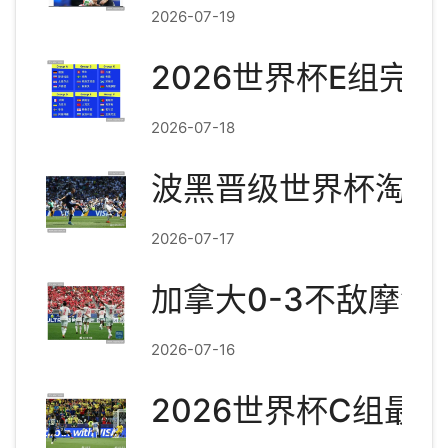
2026-07-19
2026世界杯E组完
2026-07-18
波黑晋级世界杯淘汰
2026-07-17
加拿大0-3不敌摩洛
2026-07-16
2026世界杯C组