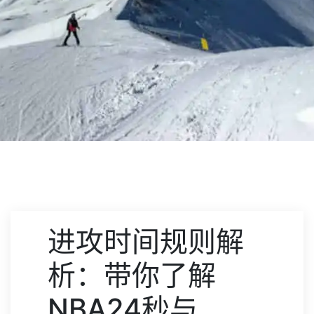
进攻时间规则解
析：带你了解
NBA24秒与