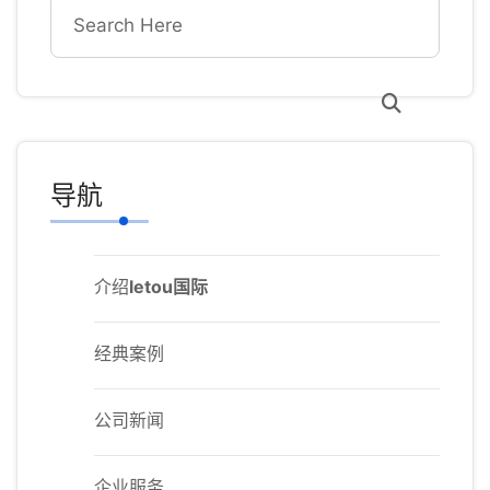
导航
介绍
letou国际
经典案例
公司新闻
企业服务