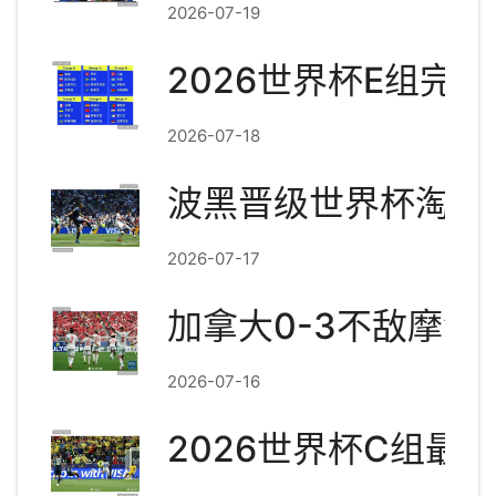
2026-07-19
2026世界杯E组完
2026-07-18
波黑晋级世界杯淘汰
2026-07-17
加拿大0-3不敌摩洛
2026-07-16
2026世界杯C组