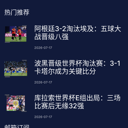
热门推荐
阿根廷3-2淘汰埃及：五球大
战晋级八强
2026-07-17
波黑晋级世界杯淘汰赛：3-1
卡塔尔成为关键比分
2026-07-17
库拉索世界杯E组出局：三场
比赛后无缘32强
2026-07-17
邮箱订阅