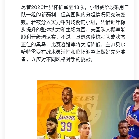
尽管2026世界杯扩军至48队，小组赛阶段采用三
队一组的新赛制，但美国队的分组情况仍充满变
数。若被分入实力相对均衡的小组，凭借近年稳
步提升的整体实力和主场氛围，美国队大概率能
顺利晋级淘汰赛。不过一旦遭遇传统强队或状态
正佳的黑马，比赛容错率将大幅降低。主帅贝尔
哈特需要在战术灵活性和临场调整上做好充分准
备，以应对不同风格对手的挑战。