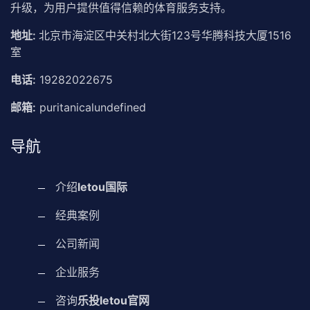
升级，为用户提供值得信赖的体育服务支持。
地址:
北京市海淀区中关村北大街123号华腾科技大厦1516
室
电话:
19282022675
邮箱:
puritanicalundefined
导航
介绍
letou国际
经典案例
公司新闻
企业服务
咨询
乐投letou官网