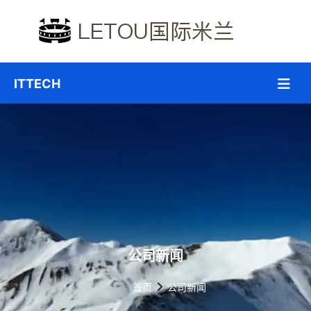
公司新闻
首页
公司新闻