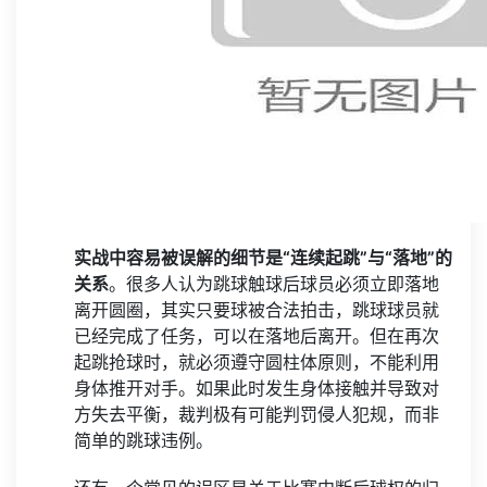
实战中容易被误解的细节是“连续起跳”与“落地”的
关系
。很多人认为跳球触球后球员必须立即落地
离开圆圈，其实只要球被合法拍击，跳球球员就
已经完成了任务，可以在落地后离开。但在再次
起跳抢球时，就必须遵守圆柱体原则，不能利用
身体推开对手。如果此时发生身体接触并导致对
方失去平衡，裁判极有可能判罚侵人犯规，而非
简单的跳球违例。