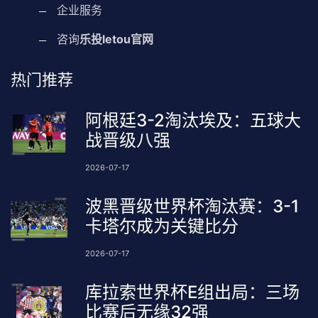
企业服务
咨询
乐投letou官网
热门推荐
阿根廷3-2淘汰埃及：五球大
战晋级八强
2026-07-17
波黑晋级世界杯淘汰赛：3-1
卡塔尔成为关键比分
2026-07-17
库拉索世界杯E组出局：三场
比赛后无缘32强