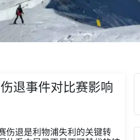
赛伤退事件对比赛影响
赛伤退是利物浦失利的关键转