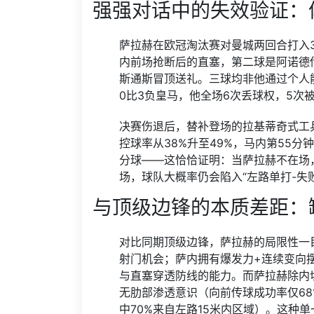
强强对话中的失效验证：
萨拉赫在欧冠淘汰赛对曼城两回合打入
内前场抢断后的直塞，第二球是阿诺德
斯通斯冒顶送礼。三球均非他通过个人
0比3负皇马，他全场6次丢球权，5次
决赛伤退后，替补登场的拉基蒂奇式工
控球率从38%升至49%，马内第55
分球——这恰恰证明：当萨拉赫不在场
场，球队大概率仍会陷入“左路单打-失
与顶级边锋的本质差距：
对比同期顶级边锋，萨拉赫的局限性一
射门机会；萨内拥有爆发力+连续变向摆
与直塞穿透防线的能力。而萨拉赫除内切
无肋部渗透意识（向前传球成功率仅6
中70%来自左路15米内区域）。这种