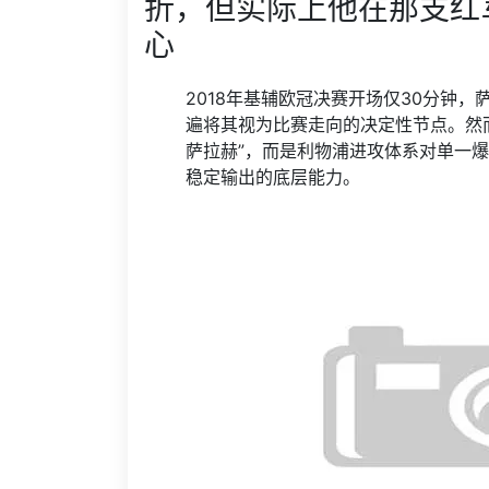
折，但实际上他在那支红
心
2018年基辅欧冠决赛开场仅30分钟
遍将其视为比赛走向的决定性节点。然
萨拉赫”，而是利物浦进攻体系对单一
稳定输出的底层能力。