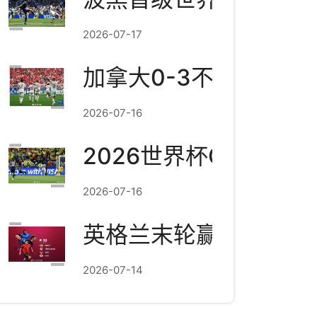
2026-07-17
加拿大0-3不敌摩洛哥：
2026-07-16
2026世界杯C组最终
2026-07-16
英格兰末轮赢球：世界
2026-07-14