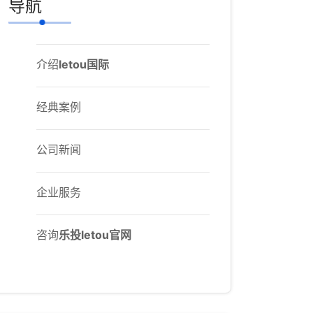
导航
介绍
letou国际
经典案例
公司新闻
企业服务
咨询
乐投letou官网