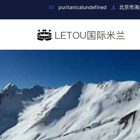
puritanicalundefined
北京市海