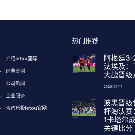
热门推荐
阿根廷3-
介绍
letou国际
汰埃及：
经典案例
大战晋级
公司新闻
2026-07-17
企业服务
波黑晋级
咨询
乐投letou官网
杯淘汰赛
1卡塔尔
关键比分