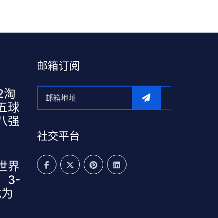
邮箱订阅
2淘
五球
八强
社交平台
世界
：3-
成为