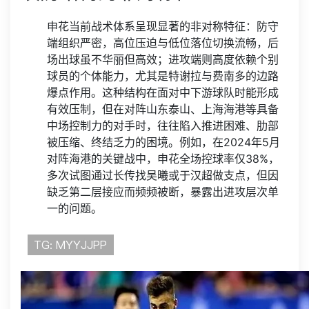
申花当前战术体系呈现显著的非对称特征：防守
端组织严密，高位压迫与低位落位切换流畅，后
场出球虽不华丽但高效；进攻端则高度依赖个别
球员的个体能力，尤其是特谢拉与费南多的边路
爆点作用。这种结构在面对中下游球队时能形成
有效压制，但在对阵山东泰山、上海海港等具备
中场控制力的对手时，往往陷入推进困难、肋部
被压缩、终结乏力的困境。例如，在2024年5月
对阵海港的关键战中，申花全场控球率仅38%，
多次试图通过长传找吴曦或于汉超做支点，但因
缺乏第二层接应而频频被断，暴露出进攻层次单
一的问题。