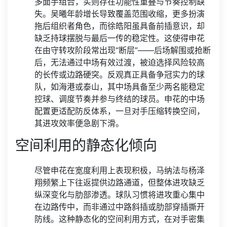
多面手组合，实则存在功能性重叠与节奏控制缺
失。吴曦年龄增长导致覆盖范围收缩，更多扮演
拖后组织者角色，而徐皓阳虽具备前插意识，却
缺乏持球摆脱与最后一传的稳定性。这使得申花
在由守转攻阶段常出现“断层”——后场解围或抢断
后，无法通过中场有效过渡，被迫选择风险较高
的长传或边路硬突。反观真正具备争冠实力的球
队，如海港或泰山，其中场具备至少两名能稳定
控球、调度节奏并参与终结的球员。申花的中场
配置更适配防反体系，一旦对手压缩转换空间，
其进攻效率便急剧下滑。
空间利用的静态化倾向
尽管申花在宽度利用上表现积极，马纳法与杨泽
翔频繁上下往返提供边路通道，但整体进攻缺乏
纵深变化与肋部渗透。球队习惯将进攻重心集中
在边路传中，而非通过中路斜插或肋部穿插撕开
防线。这种静态化的空间利用方式，在对手密集