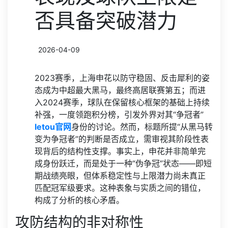
否具备突破潜力
2026-04-09
2023赛季，上海申花以防守稳固、反击犀利的姿
态成为中超最大黑马，最终高居联赛第五；而进
入2024赛季，球队在保留核心框架的基础上持续
补强，一度领跑积分榜，引发外界对其“争冠者”
letou官网
身份的讨论。然而，标题所提“从黑马转
变为争冠者”的判断是否成立，需审视其阶段性表
现背后的结构性支撑。事实上，申花并非简单完
成身份跃迁，而是处于一种“伪争冠”状态——即短
期战绩亮眼，但体系稳定性与上限潜力尚未真正
匹配冠军级要求。这种表象与实质之间的错位，
构成了分析的核心矛盾。
攻防结构的非对称性