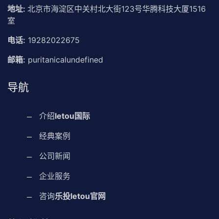
地址:
北京市海淀区中关村北大街123号华腾科技大厦1516
室
电话:
19282022675
邮箱:
puritanicalundefined
导航
介绍
letou国际
经典案例
公司新闻
企业服务
咨询
乐投letou官网