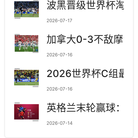
波黑晋级世界杯淘汰
2026-07-17
加拿大0-3不敌摩洛
2026-07-16
2026世界杯C组
2026-07-16
英格兰末轮赢球：世
2026-07-14