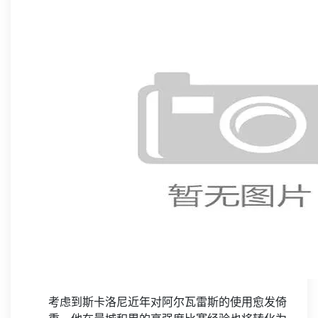
考虑到斯卡洛尼近年对阿尔瓦雷斯的使用愈发倚