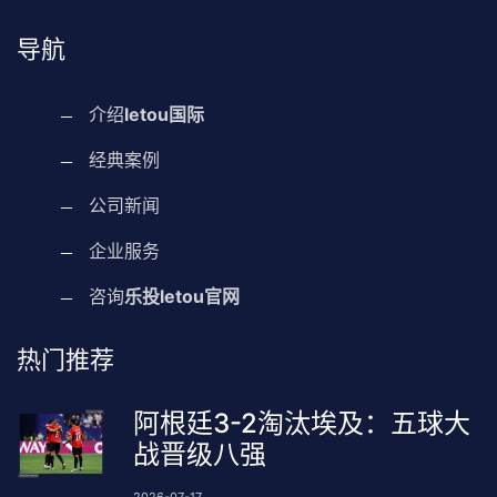
导航
介绍
letou国际
经典案例
公司新闻
企业服务
咨询
乐投letou官网
热门推荐
阿根廷3-2淘汰埃及：五球大
战晋级八强