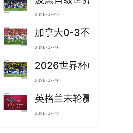
2026-07-17
加拿大0-3不敌摩洛哥：
2026-07-16
2026世界杯C组最终
2026-07-16
英格兰末轮赢球：世界
2026-07-14