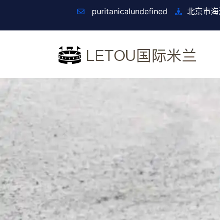
puritanicalundefined
北京市海