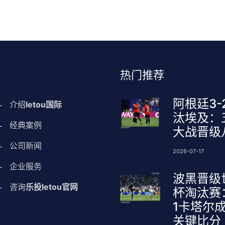
热门推荐
阿根廷3-
介绍
letou国际
汰埃及：
经典案例
大战晋级
公司新闻
2026-07-17
企业服务
波黑晋级
咨询
乐投letou官网
杯淘汰赛
1卡塔尔
关键比分