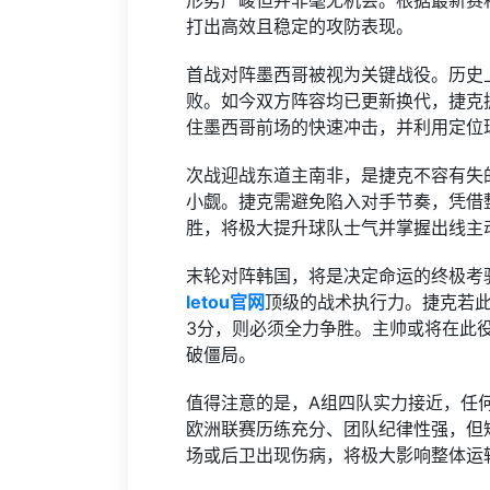
形势严峻但并非毫无机会。根据最新赛
打出高效且稳定的攻防表现。
首战对阵墨西哥被视为关键战役。历史上
败。如今双方阵容均已更新换代，捷克
住墨西哥前场的快速冲击，并利用定位
次战迎战东道主南非，是捷克不容有失
小觑。捷克需避免陷入对手节奏，凭借
胜，将极大提升球队士气并掌握出线主
末轮对阵韩国，将是决定命运的终极考
letou官网
顶级的战术执行力。捷克若此
3分，则必须全力争胜。主帅或将在此
破僵局。
值得注意的是，A组四队实力接近，任
欧洲联赛历练充分、团队纪律性强，但
场或后卫出现伤病，将极大影响整体运