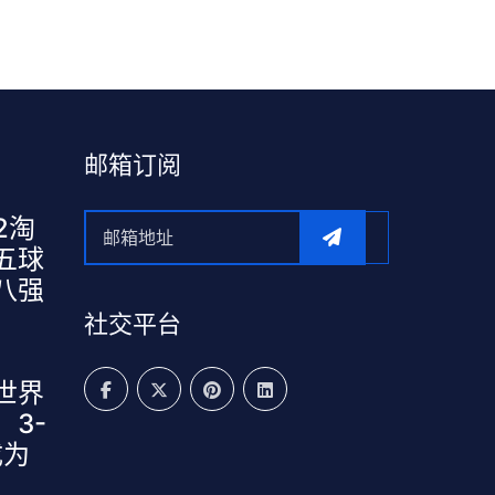
邮箱订阅
2淘
五球
八强
社交平台
世界
：3-
成为