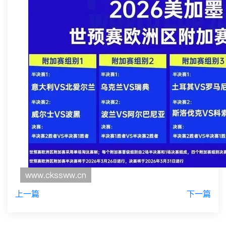
上一篇
下一篇