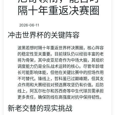
隔十年重返决赛圈
2026-06-11
冲击世界杯的关键阵容
波黑若想时隔十年重返世界杯决赛圈，核心阵容
的稳定性至关重要。目前球队仍以经验丰富的老
将为骨架，其中皮亚尼奇作为中场大脑，其组织
调度能力仍是全队战术运转的核心。尽管年龄增
长可能影响体能，但他在关键比赛中的控场作用
不可替代。锋线上，哲科虽已过巅峰期，但其支
点作用和大赛经验对预选赛攻坚仍有价值。后防
线上，阿瓦尔杜尔和苏西奇等中生代球员需承担
更多责任，确保防线在高强度对抗中保持韧性。
新老交替的现实挑战