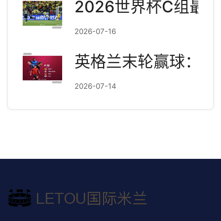
2026世界杯C组
2026-07-16
英格兰末轮赢球：世
2026-07-14