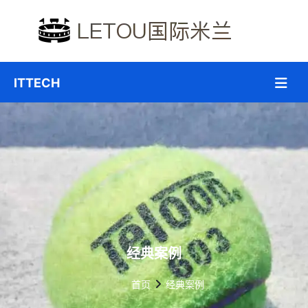
经典案例
首页
经典案例