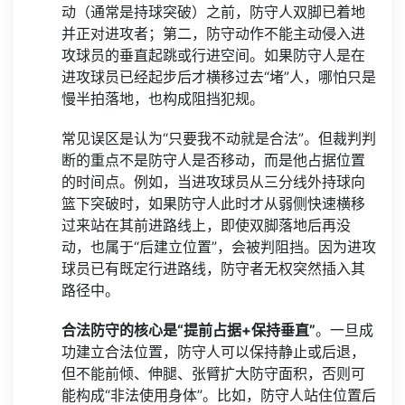
动（通常是持球突破）之前，防守人双脚已着地
并正对进攻者；第二，防守动作不能主动侵入进
攻球员的垂直起跳或行进空间。如果防守人是在
进攻球员已经起步后才横移过去“堵”人，哪怕只是
慢半拍落地，也构成阻挡犯规。
常见误区是认为“只要我不动就是合法”。但裁判判
断的重点不是防守人是否移动，而是他占据位置
的时间点。例如，当进攻球员从三分线外持球向
篮下突破时，如果防守人此时才从弱侧快速横移
过来站在其前进路线上，即使双脚落地后再没
动，也属于“后建立位置”，会被判阻挡。因为进攻
球员已有既定行进路线，防守者无权突然插入其
路径中。
合法防守的核心是“提前占据+保持垂直”
。一旦成
功建立合法位置，防守人可以保持静止或后退，
但不能前倾、伸腿、张臂扩大防守面积，否则可
能构成“非法使用身体”。比如，防守人站住位置后