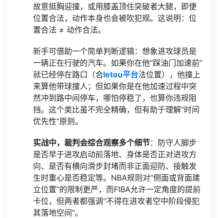
故意挺胸迎撞，或用膝盖顶住突破者大腿，即便
位置合法，动作本身也会被吹犯规。这说明：位
置合法 ≠ 动作合法。
新手可借助一个简单判断逻辑：想象进攻球员是
一辆正在行驶的汽车。如果你在他“踩油门加速前”
就已经停在路口（合
letou平台
法位置），他撞上
来算他带球撞人；但如果你是在他加速过程中突
然冲到路中间停车，哪怕停稳了，也算你违规阻
挡。这个类比虽不完全精确，但有助于理解“时间
优先性”原则。
实战中，裁判会综合观察多个细节
：防守人脚步
是否早于进攻启动前落地、身体是否正对进攻方
向、是否有横向滑步封堵而非正面迎防、接触发
生时重心是否稳定等。NBA规则对“侧面或背面建
立位置”的限制更严，而FIBA允许一定角度的提前
卡位，但两者都强调“不得在进攻者空中阶段侵犯
其落地空间”。