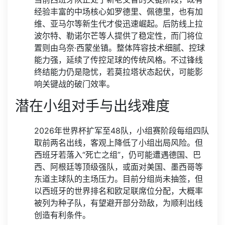
经验丰富的中场核心如罗德里、佩德里，也有加
维、亚马尔等新生代才俊迅速崛起。后防线上拉
波尔特、勒诺尔芒等人提供了稳定性，而门将位
置则由乌奈·西蒙坐镇。整体阵容技术细腻、控球
能力强，延续了传控足球的传统风格。不过锋线
终结能力仍是隐忧，若莫拉塔状态起伏，可能影
响关键战的破门效率。
潜在小组对手与出线难度
2026年世界杯扩军至48队，小组赛阶段每组四队
取前两名出线，客观上降低了小组出局风险。但
西班牙若落入“死亡之组”，仍可能遭遇德国、巴
西、阿根廷等顶级强队，或面对美国、墨西哥等
东道主球队的主场压力。目前分组尚未抽签，但
以西班牙的世界排名和欧足联席位分配，大概率
被列为种子队，有望避开部分劲敌，为顺利出线
创造有利条件。