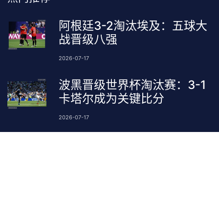
阿根廷3-2淘汰埃及：五球大
战晋级八强
2026-07-17
波黑晋级世界杯淘汰赛：3-1
卡塔尔成为关键比分
2026-07-17
库拉索世界杯E组出局：三场
比赛后无缘32强
2026-07-17
邮箱订阅