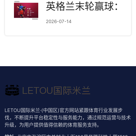
英格兰末轮赢球：世
2026-07-14
LETOU国际米兰·(中国区)官方网站紧跟体育行业发展步
伐，不断提升平台稳定性与服务能力，通过规范运营与技术
升级，为用户提供值得信赖的体育服务支持。