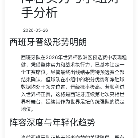
手分析
2026-05-26
西班牙晋级形势明朗
西班牙队在2026年世界杯欧洲区预选赛中表现稳
健，凭借整体实力和战术执行力，已基本锁定一
个正赛席位。尽管最终出线结果需待预选赛全部
结束确认，但球队在小组中的积分优势和净胜球
数据均处于领先位置，晋级概率极高。若顺利进
入世界杯正赛，这将是西班牙连续第七次亮相世
界杯舞台，延续其作为世界足坛传统强队的稳定
地位。
阵容深度与年轻化趋势
当前西班牙队正处于新老交替的关键阶段，既有