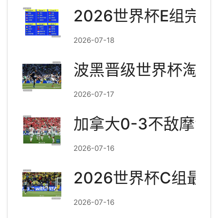
2026世界杯E组完
2026-07-18
波黑晋级世界杯淘汰
2026-07-17
加拿大0-3不敌摩洛
2026-07-16
2026世界杯C组
2026-07-16