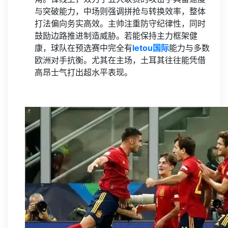
与突破能力，中场则强调拼抢与转换效率，整体
打法偏向务实高效。主帅注重防守纪律性，同时
鼓励边路推进制造威胁。若能保持主力框架健
康，球队在预选赛中完全有
letou国际
能力与多数
欧洲对手抗衡。尤其在主场，土耳其往往能凭借
高昂士气打出超水平表现。