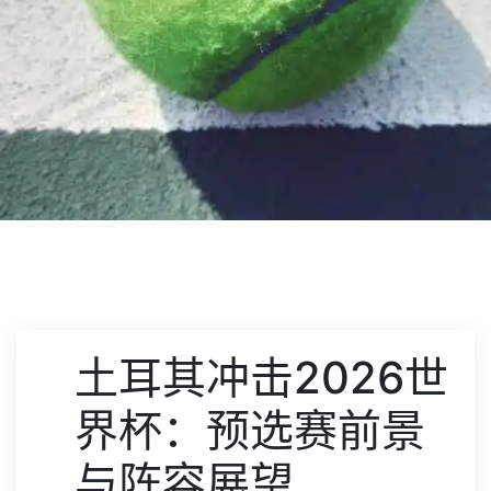
土耳其冲击2026世
界杯：预选赛前景
与阵容展望