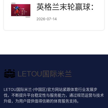
英格兰末轮赢球：世
2026-07-14
LETOU国际米兰·(中国区)官方网站紧跟体育行业发展步
伐，不断提升平台稳定性与服务能力，通过规范运营与技术
升级，为用户提供值得信赖的体育服务支持。