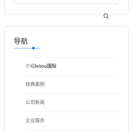
导航
介绍
letou国际
经典案例
公司新闻
企业服务