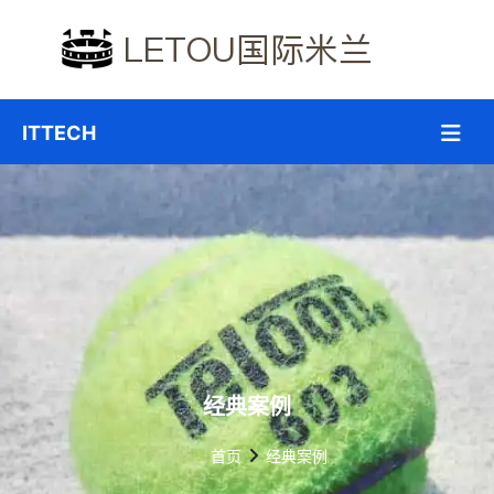
经典案例
首页
经典案例