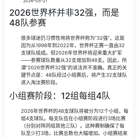
2026-05-21
2026世界杯并非32强，而是
48队参赛
很多球迷仍习惯性地将世界杯称为“32强”，这是
因为从1998年到2022年，世界杯正赛一直由32
支球队组成。但2026年世界杯将迎来重大扩军
——参赛球队数量从32支增加到48支。因此，所
谓“2026世界杯32强”的说法并不准确。真正的关
键节点是：48队经过小组赛后，将产生32支球队
进入淘汰赛阶段。
小组赛阶段：12组每组4队
2026年世界杯的48支球队将被分为12个小组，每
组4支球队。每支队伍在小组赛阶段进行3场比赛
（分别对阵同组其他三队）。这种赛制确保了每
队至少打3场，比赛总数也大幅增加。小组赛结束