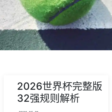
2026世界杯完整版
32强规则解析