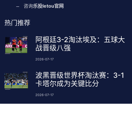
咨询
乐投letou官网
热门推荐
阿根廷3-2淘汰埃及：五球大
战晋级八强
2026-07-17
波黑晋级世界杯淘汰赛：3-1
卡塔尔成为关键比分
2026-07-17
库拉索世界杯E组出局：三场
比赛后无缘32强
2026-07-17