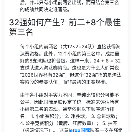
后，并非只有小组前两名出线，而是结合第三名
的成绩共同决定谁晋级。
32强如何产生？前二+8个最佳
第三名
每个小组的前两名（共12×2=24队）直接获得淘
汰赛资格。此外，12个小组的第三名中，成绩最
好的8支球队也将晋级。这样一来，24 + 8 = 32
支球队进入淘汰赛阶段。这也是为什么人们常说
“2026世界杯有32强”，但这个“32强”指的是淘汰
赛阶段的参赛队伍，而非最初的正赛规模。
由于各小组对手实力不同，单纯比较积分可能不
公平，因此国际足联设定了统一标准来评估所有
小组第三名的表现。通常依据以下顺序进行排
名： 1. 小组赛积分； 2. 净胜球； 3. 总进球数；
4. 公平竞赛积分（黄牌、红牌数量）； 5. 抽签
（极端情况下）。 这意
letou国际
味着一支在强组