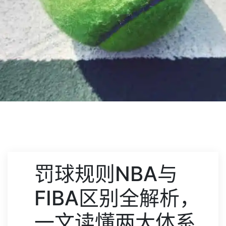
罚球规则NBA与
FIBA区别全解析，
一文读懂两大体系