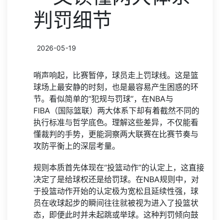
判罚细节
2026-05-19
哨声响起，比赛暂停，球员走上罚球线。这是篮
球场上最安静的时刻，也是最容易产生困惑的环
节。看似简单的“犯规与罚球”，在NBA与
FIBA（国际篮联）两大体系下却有着截然不同的
执行标准与哲学底色。理解这些差异，不仅能看
懂裁判的手势，更能洞察两大联赛在比赛节奏与
攻防平衡上的深层考量。
规则本质首先体现在“投篮动作”的认定上，这直接
决定了是给球权还是给罚球。在NBA规则中，对
于投篮动作开始的认定极为宽松且延续性强，球
员在收球起步的瞬间往往就被视为进入了投篮状
态，即便此时并未起跳或举球。这种判罚倾向鼓