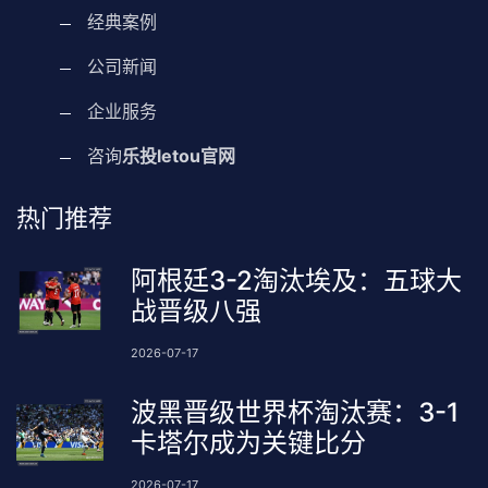
经典案例
公司新闻
企业服务
咨询
乐投letou官网
热门推荐
阿根廷3-2淘汰埃及：五球大
战晋级八强
2026-07-17
波黑晋级世界杯淘汰赛：3-1
卡塔尔成为关键比分
2026-07-17