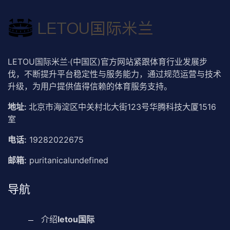
LETOU国际米兰·(中国区)官方网站紧跟体育行业发展步
伐，不断提升平台稳定性与服务能力，通过规范运营与技术
升级，为用户提供值得信赖的体育服务支持。
地址:
北京市海淀区中关村北大街123号华腾科技大厦1516
室
电话:
19282022675
邮箱:
puritanicalundefined
导航
介绍
letou国际