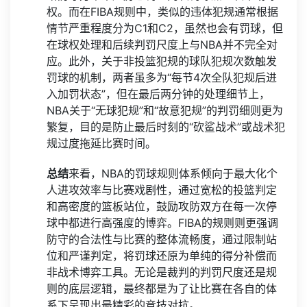
权。而在FIBA规则中，类似的违体犯规通常根据
情节严重程度分为C1和C2，虽然也会有罚球，但
在球权处理和后续判罚尺度上与NBA并不完全对
应。此外，关于非投篮犯规的球队犯规次数触发
罚球的机制，两者虽多为“每节4次全队犯规后进
入加罚状态”，但在最后两分钟的处理细节上，
NBA关于“无球犯规”和“故意犯规”的判罚细则更为
繁复，目的是防止最后时刻的“砍鲨战术”或战术犯
规过度拖延比赛时间。
总结
来看，NBA的罚球规则体系倾向于最大化个
人进攻效率与比赛戏剧性，通过宽松的投篮判定
和高密度的篮板站位，鼓励攻防双方在每一次停
球中都进行高强度的博弈。FIBA的规则则更强调
防守的合法性与比赛的整体流畅度，通过限制站
位和严谨判定，将罚球还原为单纯的得分补偿而
非战术博弈工具。无论是裁判的判罚尺度还是规
则的底层逻辑，最终都是为了让比赛在各自的体
系下呈现出最精彩的竞技对抗。