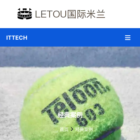
经典案例
首页
经典案例