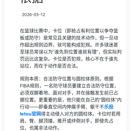
2026-05-12
在篮球比赛中，卡位（即抢占有利位置以争夺篮
板或防守）是常见且关键的技术动作，但一旦动
作超出规则边界，就可能构成犯规。许多球迷甚
至球员常误以为“谁先到位置谁就有理”，但实际判
罚远比这复杂。卡位是否犯规，核心不在于谁先
站位，而在于动作是否合法。
规则本质：合法防守位置与圆柱体原则。根据
FIBA规则，一名防守球员要建立合法防守位置，
必须双脚着地、面对对手，并在接触发生前已占
据位置。更重要的是，他只能在自己的“圆柱体”内
行动——即垂直空间内伸展手臂、躯干不
乐投
letou官网
得主动侵入对方的圆柱体。卡位时若用
肩、臀、腿顶撞、推开或绊倒对手，即使先占
位，也属非法动作。