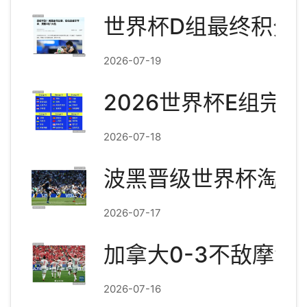
世界杯D组最终积分
2026-07-19
2026世界杯E组完
2026-07-18
波黑晋级世界杯淘汰
2026-07-17
加拿大0-3不敌摩洛
2026-07-16