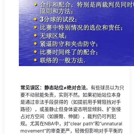
常见误区：静态站位≠绝对合法
。有些球员以为只
要不动就能免责，实则不然。如果初始站位本身
是通过非法手段获得的（如提前用手臂阻挡对手
路径），或虽静止但身体姿态明显倾斜、扩张侵
占对方空间（如撅臀、伸腿），裁判仍可判犯
规。尤其在NBA中，对“clear path”和“unnatural
movement”的审查更严，轻微但影响对手平衡的