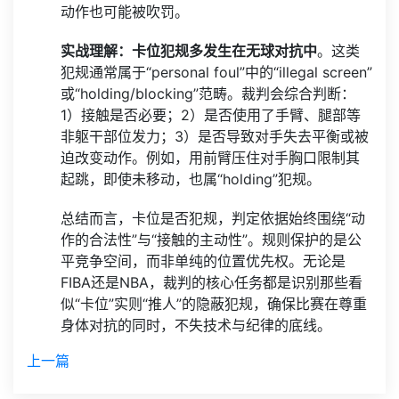
动作也可能被吹罚。
实战理解：卡位犯规多发生在无球对抗中
。这类
犯规通常属于“personal foul”中的“illegal screen”
或“holding/blocking”范畴。裁判会综合判断：
1）接触是否必要；2）是否使用了手臂、腿部等
非躯干部位发力；3）是否导致对手失去平衡或被
迫改变动作。例如，用前臂压住对手胸口限制其
起跳，即使未移动，也属“holding”犯规。
总结而言，卡位是否犯规，判定依据始终围绕“动
作的合法性”与“接触的主动性”。规则保护的是公
平竞争空间，而非单纯的位置优先权。无论是
FIBA还是NBA，裁判的核心任务都是识别那些看
似“卡位”实则“推人”的隐蔽犯规，确保比赛在尊重
身体对抗的同时，不失技术与纪律的底线。
上一篇