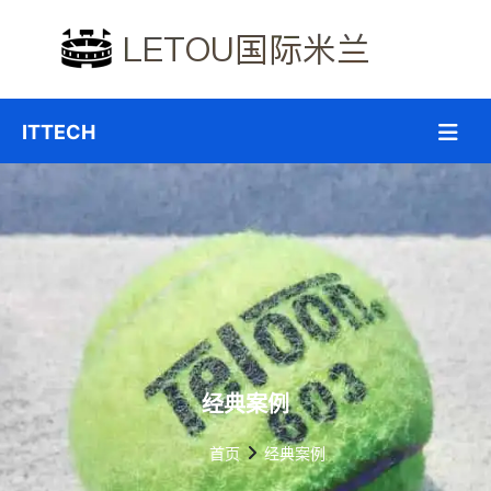
经典案例
首页
经典案例