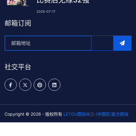
2026-07-17
邮箱订阅
社交平台
Copyright © 2026 - 版权所有
LETOU国际米兰·(中国区)官方网站
SiteMap