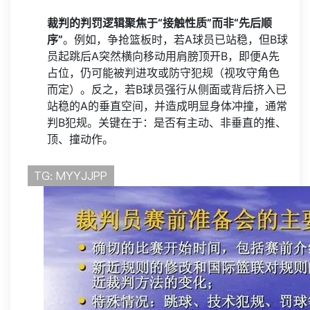
裁判的判罚逻辑聚焦于“接触性质”而非“先后顺
序”
。例如，争抢篮板时，若A球员已站稳，但B球
员起跳后A突然横向移动用肩膀顶开B，即便A先
占位，仍可能被判进攻或防守犯规（视攻守角色
而定）。反之，若B球员强行从侧面或背后挤入已
站稳的A的垂直空间，并造成明显身体冲撞，通常
判B犯规。关键在于：是否有主动、非垂直的推、
顶、撞动作。