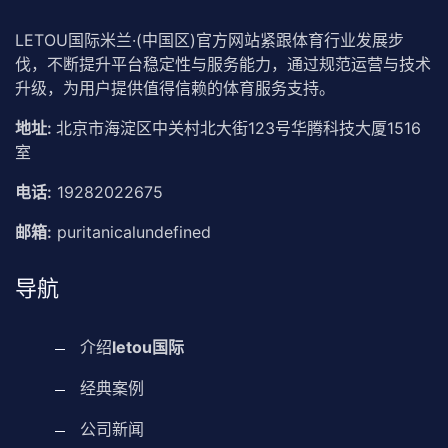
LETOU国际米兰·(中国区)官方网站紧跟体育行业发展步
伐，不断提升平台稳定性与服务能力，通过规范运营与技术
升级，为用户提供值得信赖的体育服务支持。
地址:
北京市海淀区中关村北大街123号华腾科技大厦1516
室
电话:
19282022675
邮箱:
puritanicalundefined
导航
介绍
letou国际
经典案例
公司新闻